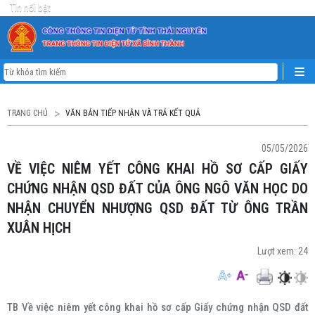
Tin nổi bật
TRANG CHỦ
VĂN BẢN TIẾP NHẬN VÀ TRẢ KẾT QUẢ
05/05/2026
VỀ VIỆC NIÊM YẾT CÔNG KHAI HỒ SƠ CẤP GIẤY
CHỨNG NHẬN QSD ĐẤT CỦA ÔNG NGÔ VĂN HỌC DO
NHẬN CHUYỂN NHƯỢNG QSD ĐẤT TỪ ÔNG TRẦN
XUÂN HỊCH
Lượt xem:
24
TB Về việc niêm yết công khai hồ sơ cấp Giấy chứng nhận QSD đất