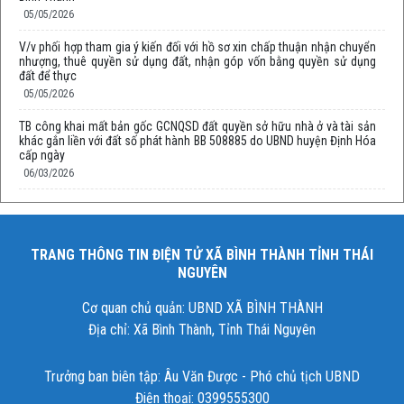
05/05/2026
V/v phối hợp tham gia ý kiến đối với hồ sơ xin chấp thuận nhận chuyển
nhượng, thuê quyền sử dụng đất, nhận góp vốn bằng quyền sử dụng
đất để thực
05/05/2026
TB công khai mất bản gốc GCNQSD đất quyền sở hữu nhà ở và tài sản
khác gắn liền với đất số phát hành BB 508885 do UBND huyện Định Hóa
cấp ngày
06/03/2026
TRANG THÔNG TIN ĐIỆN TỬ XÃ BÌNH THÀNH TỈNH THÁI
NGUYÊN
Cơ quan chủ quản: UBND XÃ BÌNH THÀNH
Địa chỉ: Xã Bình Thành, Tỉnh Thái Nguyên
Trưởng ban biên tập: Âu Văn Được - Phó chủ tịch UBND
Điện thoại: 0399555300