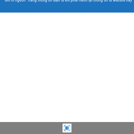
* Ghi rõ nguồn: Trang thông tin điện tử khi phát hành lại thông tin từ website này