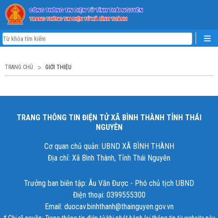
TRANG CHỦ
GIỚI THIỆU
TRANG THÔNG TIN ĐIỆN TỬ XÃ BÌNH THÀNH TỈNH THÁI
NGUYÊN
Cơ quan chủ quản: UBND XÃ BÌNH THÀNH
Địa chỉ: Xã Bình Thành, Tỉnh Thái Nguyên
Trưởng ban biên tập: Âu Văn Được - Phó chủ tịch UBND
Điện thoại: 0399555300
Email: duocav.binhthanh@thainguyen.gov.vn