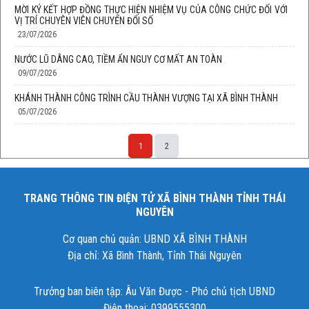
MỜI KÝ KẾT HỢP ĐỒNG THỰC HIỆN NHIỆM VỤ CỦA CÔNG CHỨC ĐỐI VỚI
VỊ TRÍ CHUYÊN VIÊN CHUYỂN ĐỔI SỐ
23/07/2026
NƯỚC LŨ DÂNG CAO, TIỀM ẨN NGUY CƠ MẤT AN TOÀN
09/07/2026
KHÁNH THÀNH CÔNG TRÌNH CẦU THÀNH VƯỢNG TẠI XÃ BÌNH THÀNH
05/07/2026
1
2
TRANG THÔNG TIN ĐIỆN TỬ XÃ BÌNH THÀNH TỈNH THÁI
NGUYÊN
Cơ quan chủ quản: UBND XÃ BÌNH THÀNH
Địa chỉ: Xã Bình Thành, Tỉnh Thái Nguyên
Trưởng ban biên tập: Âu Văn Được - Phó chủ tịch UBND
Điện thoại: 0399555300