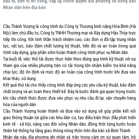
đầu tư, đơn vị thi công, cấp ủy, chính quyền địa phương và đông đảo
Nhân dân trên địa bàn.
Cầu Thành Vượng là công trình do Công ty Thương binh nặng Hòa Bình (Hà
Nội) làm chủ đầu tư, Công ty TNHH Thương mại và Xây dựng Hậu Thủy trực
tiếp thi công. Với tinh thần trách nhiệm cao, các đơn vị đã tập trung nhân
lực, vật lực, bảo đảm chất lượng kỹ thuật, tiến độ và an toàn trong quá
trình xây dựng, góp phần sớm hoàn thành công trình phục vụ Nhân dân.
Tại buổi lễ, việc thử tải được thực hiện theo đúng quy trình kỹ thuật với sự
tham gia của nhiều phương tiện có tải trọng lớn nhằm kiểm tra khả năng
chịu lực, độ ổn định và mức độ an toàn của công trình trước khi đưa vào
khai thác, sử dụng.
Kết quả thử tải cho thấy công trình đáp ứng các yêu cầu kỹ thuật, bảo đảm
chất lượng và an toàn theo thiết kế. Đây là bước đánh giá quan trọng trước
khi cầu chính thức được đưa vào phục vụ nhu cầu đi lại, vận chuyển hàng
hóa của người dân.
Cầu Thành Vượng hoàn thành và đưa vào sử dụng sẽ góp phần kết nối
giao thông thuận lợi giữa các khu dân cư, tạo điều kiện thúc đẩy phát triển
kinh tế - xã hội, nâng cao đời sống Nhân dân, đồng thời từng bước hoàn
thiện hệ thống hạ tầng giao thông nông thôn trên địa bàn xã Bình Thành.
Nhân dịp này, địa phương ghi nhận và trân trọng cảm ơn sự quan tâm, hỗ