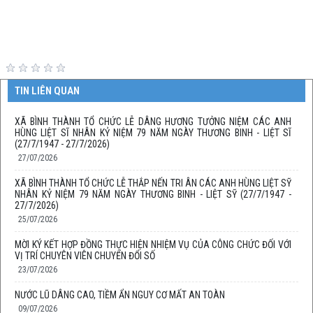
TIN LIÊN QUAN
XÃ BÌNH THÀNH TỔ CHỨC LỄ DÂNG HƯƠNG TƯỞNG NIỆM CÁC ANH
HÙNG LIỆT SĨ NHÂN KỶ NIỆM 79 NĂM NGÀY THƯƠNG BINH - LIỆT SĨ
(27/7/1947 - 27/7/2026)
27/07/2026
XÃ BÌNH THÀNH TỔ CHỨC LỄ THẮP NẾN TRI ÂN CÁC ANH HÙNG LIỆT SỸ
NHÂN KỶ NIỆM 79 NĂM NGÀY THƯƠNG BINH - LIỆT SỸ (27/7/1947 -
27/7/2026)
25/07/2026
MỜI KÝ KẾT HỢP ĐỒNG THỰC HIỆN NHIỆM VỤ CỦA CÔNG CHỨC ĐỐI VỚI
VỊ TRÍ CHUYÊN VIÊN CHUYỂN ĐỔI SỐ
23/07/2026
NƯỚC LŨ DÂNG CAO, TIỀM ẨN NGUY CƠ MẤT AN TOÀN
09/07/2026