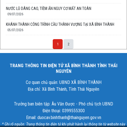
NƯỚC LŨ DÂNG CAO, TIỀM ẨN NGUY CƠ MẤT AN TOÀN
09/07/2026
KHÁNH THÀNH CÔNG TRÌNH CẦU THÀNH VƯỢNG TẠI XÃ BÌNH THÀNH
05/07/2026
1
2
TRANG THÔNG TIN ĐIỆN TỬ XÃ BÌNH THÀNH TỈNH THÁI
NGUYÊN
Cơ quan chủ quản: UBND XÃ BÌNH THÀNH
Địa chỉ: Xã Bình Thành, Tỉnh Thái Nguyên
Trưởng ban biên tập: Âu Văn Được - Phó chủ tịch UBND
Điện thoại: 0399555300
Email: duocav.binhthanh@thainguyen.gov.vn
* Ghi rõ nguồn: Trang thông tin điện tử khi phát hành lại thông tin từ website này