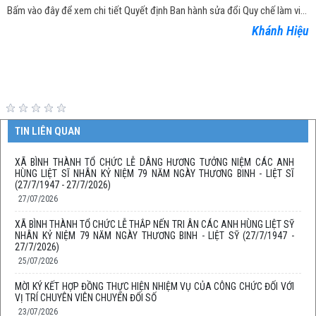
Bấm vào đây để xem chi tiết Quyết định Ban hành sửa đổi Quy chế làm việc của UBND xã Bình Thành khóa XX, nhiệm kỳ 2021 – 2026
Khánh Hiệu
TIN LIÊN QUAN
XÃ BÌNH THÀNH TỔ CHỨC LỄ DÂNG HƯƠNG TƯỞNG NIỆM CÁC ANH
HÙNG LIỆT SĨ NHÂN KỶ NIỆM 79 NĂM NGÀY THƯƠNG BINH - LIỆT SĨ
(27/7/1947 - 27/7/2026)
27/07/2026
XÃ BÌNH THÀNH TỔ CHỨC LỄ THẮP NẾN TRI ÂN CÁC ANH HÙNG LIỆT SỸ
NHÂN KỶ NIỆM 79 NĂM NGÀY THƯƠNG BINH - LIỆT SỸ (27/7/1947 -
27/7/2026)
25/07/2026
MỜI KÝ KẾT HỢP ĐỒNG THỰC HIỆN NHIỆM VỤ CỦA CÔNG CHỨC ĐỐI VỚI
VỊ TRÍ CHUYÊN VIÊN CHUYỂN ĐỔI SỐ
23/07/2026