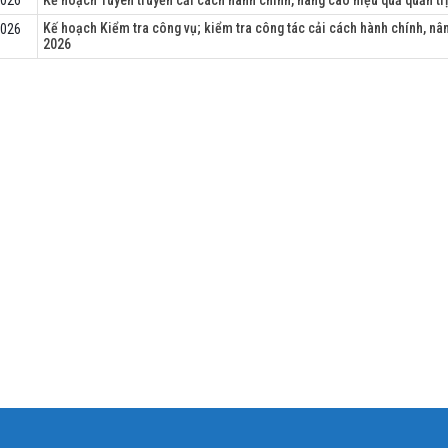
2026
Kế hoạch Tuyên truyền cải cách hành chính, nâng cao hiệu quả quản t
Kế hoạch Kiểm tra công vụ; kiểm tra công tác cải cách hành chính, nâ
2026
2026