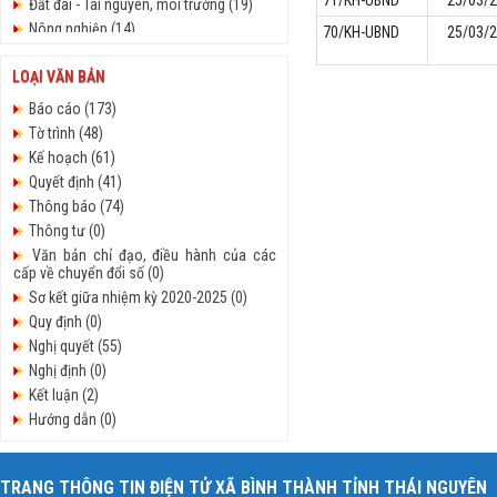
71/KH-UBND
25/03/
Đất đai - Tài nguyên, môi trường (19)
Nông nghiệp (14)
70/KH-UBND
25/03/
Công vụ - Thủ tục hành chính (19)
LOẠI VĂN BẢN
Nội vụ (61)
An ninh - Quốc phòng (17)
Báo cáo (173)
Văn hóa - xã hội (61)
Tờ trình (48)
Tiếp công dân (65)
Kế hoạch (61)
Y tế - Giáo dục (15)
Quyết định (41)
Chuyển đổi số (32)
Thông báo (74)
Nông thôn mới (12)
Thông tư (0)
Pháp Luật (16)
Văn bản chỉ đạo, điều hành của các
cấp về chuyển đổi số (0)
Cải cách hành chính (16)
Hội đồng nhân dân (252)
Sơ kết giữa nhiệm kỳ 2020-2025 (0)
Giao thông vận tải (15)
Quy định (0)
Kinh tế - xã hội (155)
Nghị quyết (55)
Tư pháp - Hộ tịch (15)
Nghị định (0)
Văn hóa - Lao động TB & XH (13)
Kết luận (2)
Hướng dẫn (0)
Chương trình hành động (3)
Chỉ thị (0)
TRANG THÔNG TIN ĐIỆN TỬ XÃ BÌNH THÀNH TỈNH THÁI NGUYÊN
Công văn (236)