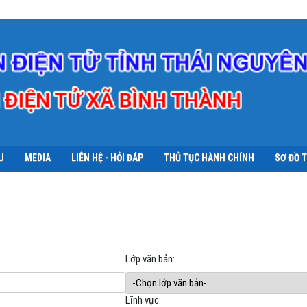
U
MEDIA
LIÊN HỆ - HỎI ĐÁP
THỦ TỤC HÀNH CHÍNH
SƠ ĐỒ 
Lớp văn bản:
Lĩnh vực: