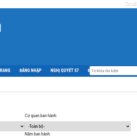
Tin nổi
TRANG
ĐĂNG NHẬP
NGHỊ QUYẾT 57
ĐỀ ÁN 06
Cơ quan ban hành:
Năm ban hành: