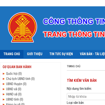
TRANG CHỦ
GIỚI THIỆU
TIN TỨC SỰ KIỆN
VĂN BẢN - TÀI LIỆ
TRANG CHỦ
CƠ QUAN BAN HÀNH
Quốc hội (0)
Chủ tịch UBND tỉnh (0)
TÌM KIẾM VĂN BẢN
UBND Huyện (0)
Nội dung tìm kiếm:
UBND xã (0)
HĐND xã (0)
UBND tỉnh (0)
Loại văn bản:
Đảng ủy xã (0)