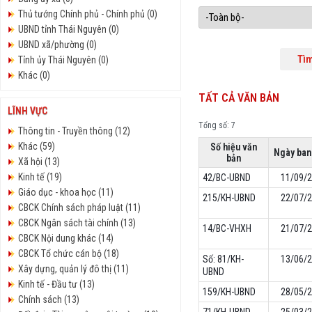
Thủ tướng Chính phủ - Chính phủ (0)
UBND tỉnh Thái Nguyên (0)
UBND xã/phường (0)
Tỉnh ủy Thái Nguyên (0)
Khác (0)
TẤT CẢ VĂN BẢN
LĨNH VỰC
Tổng số: 7
Thông tin - Truyền thông (12)
Khác (59)
Số hiệu văn
Ngày ban
bản
Xã hội (13)
Kinh tế (19)
42/BC-UBND
11/09/
Giáo dục - khoa học (11)
215/KH-UBND
22/07/
CBCK Chính sách pháp luật (11)
CBCK Ngân sách tài chính (13)
14/BC-VHXH
21/07/
CBCK Nội dung khác (14)
CBCK Tổ chức cán bộ (18)
Số: 81/KH-
13/06/
Xây dựng, quản lý đô thị (11)
UBND
Kinh tế - Đầu tư (13)
159/KH-UBND
28/05/
Chính sách (13)