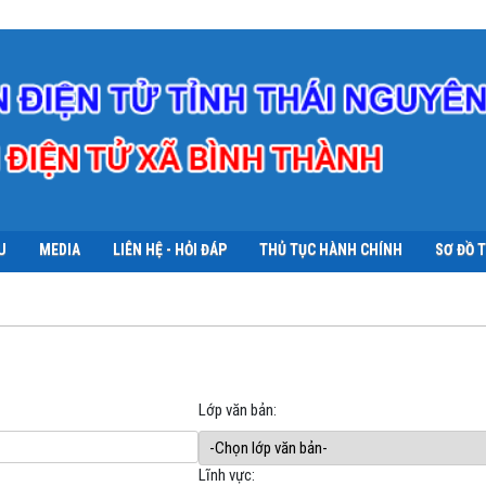
U
MEDIA
LIÊN HỆ - HỎI ĐÁP
THỦ TỤC HÀNH CHÍNH
SƠ ĐỒ 
Lớp văn bản:
Lĩnh vực: