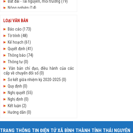
Đất đai - Tài nguyên, môi trường (19)
Nông nghiệp (14)
Công vụ - Thủ tục hành chính (19)
LOẠI VĂN BẢN
Nội vụ (61)
An ninh - Quốc phòng (17)
Báo cáo (173)
Văn hóa - xã hội (61)
Tờ trình (48)
Tiếp công dân (65)
Kế hoạch (61)
Y tế - Giáo dục (15)
Quyết định (41)
Chuyển đổi số (32)
Thông báo (74)
Nông thôn mới (12)
Thông tư (0)
Pháp Luật (16)
Văn bản chỉ đạo, điều hành của các
cấp về chuyển đổi số (0)
Cải cách hành chính (16)
Hội đồng nhân dân (252)
Sơ kết giữa nhiệm kỳ 2020-2025 (0)
Giao thông vận tải (15)
Quy định (0)
Kinh tế - xã hội (155)
Nghị quyết (55)
Tư pháp - Hộ tịch (15)
Nghị định (0)
Văn hóa - Lao động TB & XH (13)
Kết luận (2)
Hướng dẫn (0)
Chương trình hành động (3)
Chỉ thị (0)
TRANG THÔNG TIN ĐIỆN TỬ XÃ BÌNH THÀNH TỈNH THÁI NGUYÊN
Công văn (236)