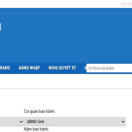
Tin nổi
TRANG
ĐĂNG NHẬP
NGHỊ QUYẾT 57
ĐỀ ÁN 06
Cơ quan ban hành:
Năm ban hành: