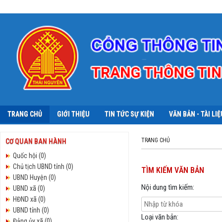
TRANG CHỦ
GIỚI THIỆU
TIN TỨC SỰ KIỆN
VĂN BẢN - TÀI LIỆ
TRANG CHỦ
CƠ QUAN BAN HÀNH
Quốc hội (0)
Chủ tịch UBND tỉnh (0)
TÌM KIẾM VĂN BẢN
UBND Huyện (0)
Nội dung tìm kiếm:
UBND xã (0)
HĐND xã (0)
UBND tỉnh (0)
Loại văn bản:
Đảng ủy xã (0)