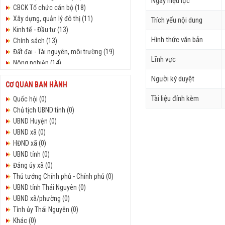
Ngày hiệu lực
CBCK Tổ chức cán bộ (18)
Xây dựng, quản lý đô thị (11)
Trích yếu nội dung
Kinh tế - Đầu tư (13)
Hình thức văn bản
Chính sách (13)
Đất đai - Tài nguyên, môi trường (19)
Lĩnh vực
Nông nghiệp (14)
Công vụ - Thủ tục hành chính (19)
Người ký duyệt
CƠ QUAN BAN HÀNH
Nội vụ (61)
An ninh - Quốc phòng (17)
Tài liệu đính kèm
Quốc hội (0)
Văn hóa - xã hội (61)
Chủ tịch UBND tỉnh (0)
Tiếp công dân (65)
UBND Huyện (0)
Y tế - Giáo dục (15)
UBND xã (0)
Chuyển đổi số (32)
HĐND xã (0)
Nông thôn mới (12)
UBND tỉnh (0)
Pháp Luật (16)
Đảng ủy xã (0)
Cải cách hành chính (16)
Thủ tướng Chính phủ - Chính phủ (0)
Hội đồng nhân dân (252)
UBND tỉnh Thái Nguyên (0)
Giao thông vận tải (15)
UBND xã/phường (0)
Kinh tế - xã hội (155)
Tỉnh ủy Thái Nguyên (0)
Tư pháp - Hộ tịch (15)
Khác (0)