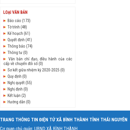
Văn hóa - Lao động TB & XH (13)
LOẠI VĂN BẢN
Báo cáo (173)
Tờ trình (48)
Kế hoạch (61)
Quyết định (41)
Thông báo (74)
Thông tư (0)
Văn bản chỉ đạo, điều hành của các
cấp về chuyển đổi số (0)
Sơ kết giữa nhiệm kỳ 2020-2025 (0)
Quy định (0)
Nghị quyết (55)
Nghị định (0)
Kết luận (2)
Hướng dẫn (0)
Chương trình hành động (3)
Chỉ thị (0)
TRANG THÔNG TIN ĐIỆN TỬ XÃ BÌNH THÀNH TỈNH THÁI NGUYÊN
Công văn (236)
Cơ quan chủ quản: UBND XÃ BÌNH THÀNH