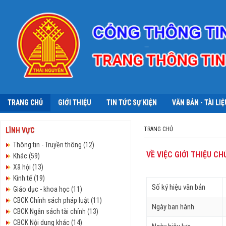
TRANG CHỦ
GIỚI THIỆU
TIN TỨC SỰ KIỆN
VĂN BẢN - TÀI LIỆ
TRANG CHỦ
LĨNH VỰC
Thông tin - Truyền thông (12)
VỀ VIỆC GIỚI THIỆU C
Khác (59)
Xã hội (13)
Kinh tế (19)
Số ký hiệu văn bản
Giáo dục - khoa học (11)
CBCK Chính sách pháp luật (11)
Ngày ban hành
CBCK Ngân sách tài chính (13)
CBCK Nội dung khác (14)