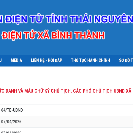
U
MEDIA
LIÊN HỆ - HỎI ĐÁP
THỦ TỤC HÀNH CHÍNH
SƠ ĐỒ 
HỨC DANH VÀ MẪU CHỮ KÝ CHỦ TỊCH, CÁC PHÓ CHỦ TỊCH UBND XÃ 
64/TB-UBND
07/04/2026